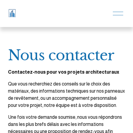
O
u
v
r
i
r
l
e
Nous contacter
m
e
n
u
Contactez-nous pour vos projets architecturaux
Que vous recherchiez des conseils sur le choix des 
matériaux, des informations techniques sur nos panneaux 
de revêtement, ou un accompagnement personnalisé 
pour votre projet, notre équipe est à votre disposition.
Une fois votre demande soumise, nous vous répondrons 
dans les plus brefs délais avec les informations 
nécessaires ou une proposition de rendez-vous afin 